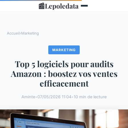
📰
Lepoledata
Accueil
›
Marketing
MARKETING
Top 5 logiciels pour audits
Amazon : boostez vos ventes
efficacement
Aminte
•
07/05/2026 11:04
•
10 min de lecture