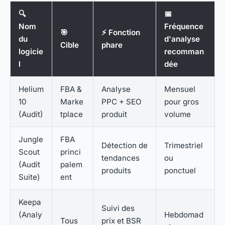
🔍
📅
Nom
Fréquence
🎯
⚡ Fonction
du
d'analyse
Cible
phare
logicie
recomman
l
dée
Helium
FBA &
Analyse
Mensuel
10
Marke
PPC + SEO
pour gros
(Audit)
tplace
produit
volume
Jungle
FBA
Détection de
Trimestriel
Scout
princi
tendances
ou
(Audit
palem
produits
ponctuel
Suite)
ent
Keepa
Suivi des
(Analy
Hebdomad
Tous
prix et BSR