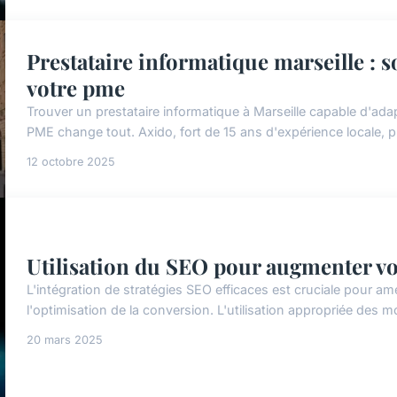
Prestataire informatique marseille : 
votre pme
Trouver un prestataire informatique à Marseille capable d'ad
PME change tout. Axido, fort de 15 ans d'expérience locale, 
12 octobre 2025
Utilisation du SEO pour augmenter vo
L'intégration de stratégies SEO efficaces est cruciale pour am
l'optimisation de la conversion. L'utilisation appropriée des mo
20 mars 2025