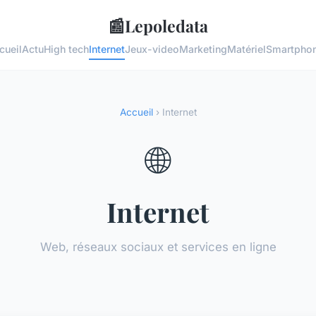
📰
Lepoledata
cueil
Actu
High tech
Internet
Jeux-video
Marketing
Matériel
Smartpho
Accueil
› Internet
🌐
Internet
Web, réseaux sociaux et services en ligne