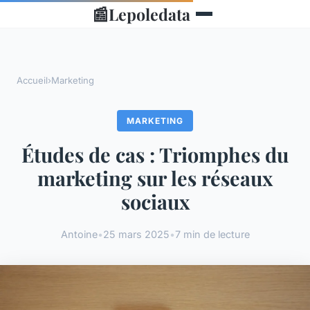
📰
Lepoledata
Accueil
›
Marketing
MARKETING
Études de cas : Triomphes du
marketing sur les réseaux
sociaux
Antoine
•
25 mars 2025
•
7 min de lecture