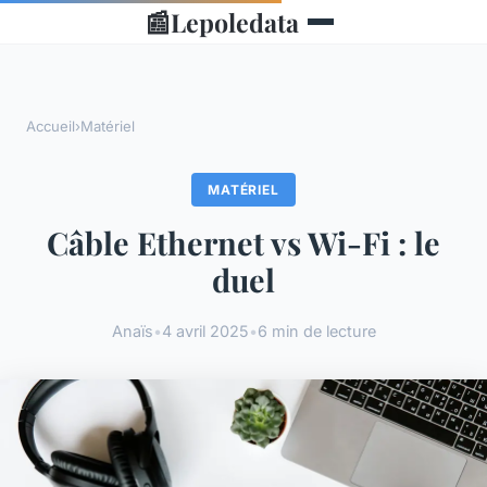
📰
Lepoledata
Accueil
›
Matériel
MATÉRIEL
Câble Ethernet vs Wi-Fi : le
duel
Anaïs
•
4 avril 2025
•
6 min de lecture