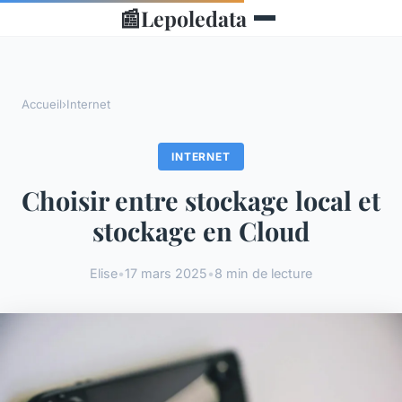
📰
Lepoledata
Accueil
›
Internet
INTERNET
Choisir entre stockage local et
stockage en Cloud
Elise
•
17 mars 2025
•
8 min de lecture